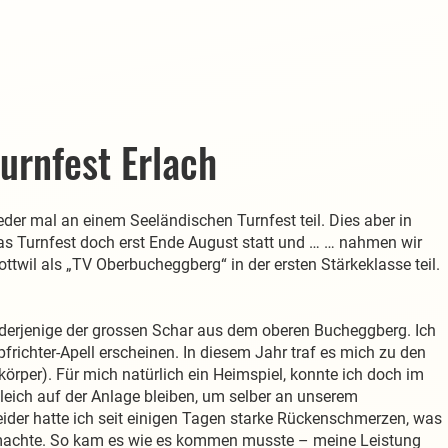
urnfest Erlach
der mal an einem Seeländischen Turnfest teil. Dies aber in
as Turnfest doch erst Ende August statt und … … nahmen wir
il als „TV Oberbucheggberg“ in der ersten Stärkeklasse teil.
derjenige der grossen Schar aus dem oberen Bucheggberg. Ich
ichter-Apell erscheinen. In diesem Jahr traf es mich zu den
rper). Für mich natürlich ein Heimspiel, konnte ich doch im
eich auf der Anlage bleiben, um selber an unserem
eider hatte ich seit einigen Tagen starke Rückenschmerzen, was
r machte. So kam es wie es kommen musste – meine Leistung