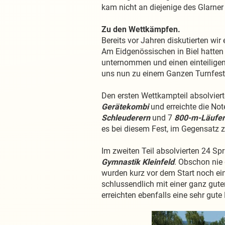
kam nicht an diejenige des Glarner
Zu den Wettkämpfen.
Bereits vor Jahren diskutierten wi
Am Eidgenössischen in Biel hatten 
unternommen und einen einteiligen
uns nun zu einem Ganzen Turnfes
Den ersten Wettkampteil absolviert
Gerätekombi
und erreichte die No
Schleuderern
und 7
800-m-Läufe
es bei diesem Fest, im Gegensatz z
Im zweiten Teil absolvierten 24 Spr
Gymnastik Kleinfeld
. Obschon nie
wurden kurz vor dem Start noch ei
schlussendlich mit einer ganz gut
erreichten ebenfalls eine sehr gut