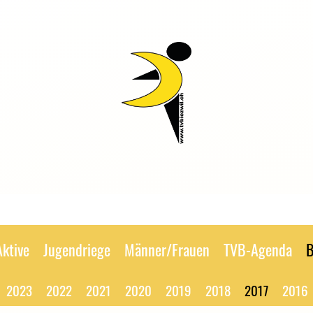
Aktive
Jugendriege
Männer/Frauen
TVB-Agenda
B
2023
2022
2021
2020
2019
2018
2017
2016