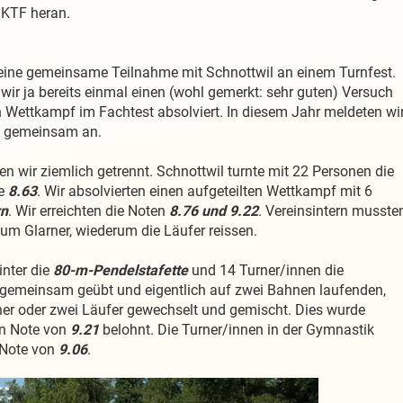
 KTF heran.
r eine gemeinsame Teilnahme mit Schnottwil an einem Turnfest.
wir ja bereits einmal einen (wohl gemerkt: sehr guten) Versuch
 Wettkampf im Fachtest absolviert. In diesem Jahr meldeten wi
t gemeinsam an.
en wir ziemlich getrennt. Schnottwil turnte mit 22 Personen die
te
8.63
. Wir absolvierten einen aufgeteilten Wettkampf mit 6
rn
. Wir erreichten die Noten
8.76 und 9.22
. Vereinsintern musste
um Glarner, wiederum die Läufer reissen.
inter die
80-m-Pendelstafette
und 14 Turner/innen die
 gemeinsam geübt und eigentlich auf zwei Bahnen laufenden,
ner oder zwei Läufer gewechselt und gemischt. Dies wurde
en Note von
9.21
belohnt. Die Turner/innen in der Gymnastik
e Note von
9.06
.