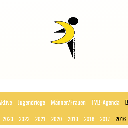
Aktive
Jugendriege
Männer/Frauen
TVB-Agenda
B
2023
2022
2021
2020
2019
2018
2017
2016