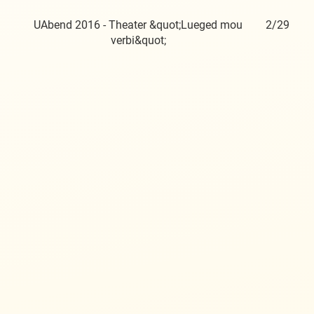
1/29
UAbend 2016 - Theater &quot;Lueged mou
2/29
UA
verbi&quot;